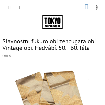
Přejít
NÁKUP
na
obsah
KOŠÍK
Slavnostní fukuro obi zencugara obi.
Vintage obi. Hedvábí. 50. - 60. léta
OBI-5