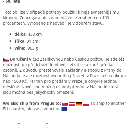
- 60. léta
Toto obi lze v případě potřeby použít i k nejslavnostnějšímu
kimonu. Zencugara obi znamená že je zdobeno na 100
procentech. Vyrobeno z hedvábí. Je v dobrém stavu.
délka:
438 cm
šířka:
31 cm
váha:
953 g
Doručení v ČR:
Zásilkovnou nebo Českou poštou. Je zde též
možnost, po předchozí domluvě, setkat se a zboží předat
osobně. Z důvodu přestěhování základny e-shopu z Prahy do
Náchoda je ale možnost osobního převzetí v Praze až u nákupu
nad 1500 Kč. Termín pro předání v Praze je obvykle jednou
měsíčně. Nově jsou možná osobní předání v Náchodě která
jsou možná bez jakýchkoliv omezení.
We also ship from Prague to:
To ship to another
EU country, please contact us