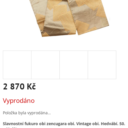
2 870 Kč
Měrná
Vyprodáno
cena:
Položka byla vyprodána…
Slavnostní fukuro obi
zencugara obi. V
intage obi. Hedvábí. 50.