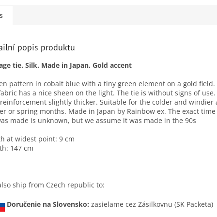
s
ailní popis produktu
age tie. Silk. Made in Japan. Gold accent
n pattern in cobalt blue with a tiny green element on a gold field.
 fabric has a nice sheen on the light. The tie is without signs of use.
reinforcement slightly thicker. Suitable for the colder and windie
er or spring months. Made in Japan by Rainbow ex. The exact tim
was made is unknown, but we assume it was made in the 90s
h at widest point: 9 cm
th: 147 cm
lso ship from Czech republic to:
Doručenie na Slovensko:
zasielame cez Zásilkovnu (SK Packeta)