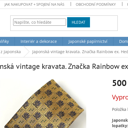
JAK NAKUPOVAT + SPOJENÍ NA NÁS
OBCHODNÍ PODMÍNKY
HLEDAT
plňky
Interiér a dekorace
Japonské papírnictví
Dom
z Japonska
Japonská vintage kravata. Značka Rainbow ex. Hed
nská vintage kravata. Značka Rainbow ex.
500
Měrná
Vypr
cena:
Položka
Japonská
lopatky: