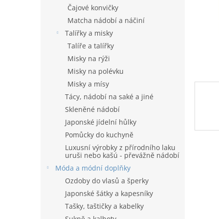
n
Čajové konvičky
e
Matcha nádobí a náčiní
l
Talířky a misky
Talíře a talířky
Misky na rýži
Misky na polévku
Misky a mísy
Tácy, nádobí na saké a jiné
Skleněné nádobí
Japonské jídelní hůlky
Pomůcky do kuchyně
Luxusní výrobky z přírodního laku
uruši nebo kašú - převážně nádobí
Móda a módní doplňky
Ozdoby do vlasů a šperky
Japonské šátky a kapesníky
Tašky, taštičky a kabelky
Sukně a kalhoty