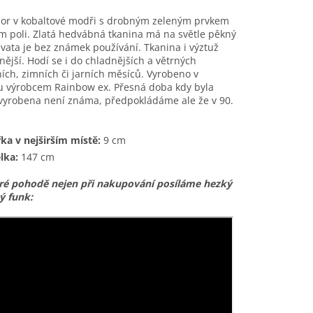
zor v kobaltové modři s drobným zeleným prvkem
m poli. Zlatá hedvábná tkanina má na světle pěkný
avata je bez známek používání. Tkanina i výztuž
lnější. Hodí se i do chladnějších a větrných
ch, zimních či jarních měsíců. Vyrobeno v
u výrobcem Rainbow ex. Přesná doba kdy byla
 vyrobena není známa, předpokládáme ale že v 90.
řka v nejširším místě:
9
cm
lka:
147 cm
ré pohodě nejen při nakupování posíláme hezký
ý funk: