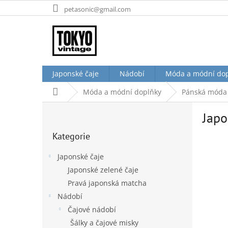
Přejít
petasonic@gmail.com
na
obsah
Japonské čaje
Nádobí
Móda a módní do
Domů
Móda a módní doplňky
Pánská móda 
P
Japo
o
Přeskočit
s
Kategorie
kategorie
t
r
Japonské čaje
a
Japonské zelené čaje
n
Pravá japonská matcha
n
í
Nádobí
p
Čajové nádobí
a
Šálky a čajové misky