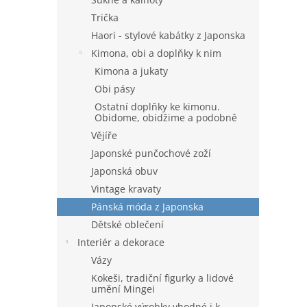
Trička
Haori - stylové kabátky z Japonska
Kimona, obi a doplňky k nim
Kimona a jukaty
Obi pásy
Ostatní doplňky ke kimonu.
Obidome, obidžime a podobně
Vějíře
Japonské punčochové zoží
Japonská obuv
Vintage kravaty
Pánská móda z Japonska
Dětské oblečení
Interiér a dekorace
Vázy
Kokeši, tradiční figurky a lidové
umění Mingei
Japonské výrobky vhodné i k