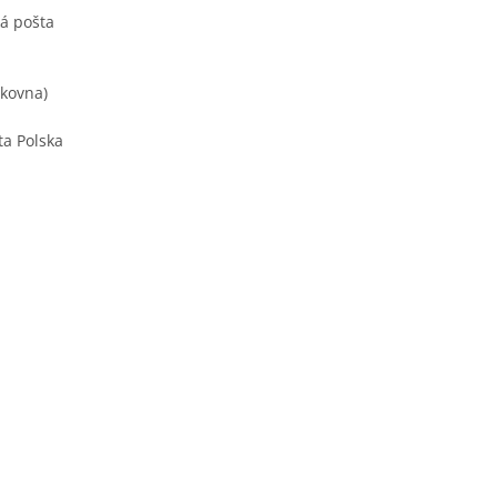
ká pošta
lkovna)
ta Polska