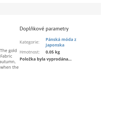
Doplňkové parametry
Pánská móda z
Kategorie
:
Japonska
 The gold
Hmotnost
:
0.05 kg
 Fabric
Položka byla vyprodána…
r autumn,
e when the