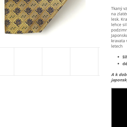
Tkaný v
na zlaté
lesk. Kr
lehce si
podzimní
Japonsk
kravata
letech
ší
dé
A k dob
japonsk