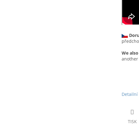
Doru
předchoz
We also
another 
Detailní
TISK