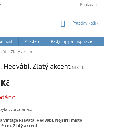
PODMÍNKY OCHRANY OSOBNÍCH ÚDAJŮ
Přihlášení
NÁKUPNÍ
Prázdný košík
KOŠÍK
ácnost
Pro děti
Rady, tipy a inspirace
O nás + Toky
vábí. Zlatý akcent
 Hedvábí. Zlatý akcent
NEC-13
 Kč
odáno
 byla vyprodána…
 vintage kravata. Hedvábí. Nejširší místo
 9 cm. Zlatý akcent