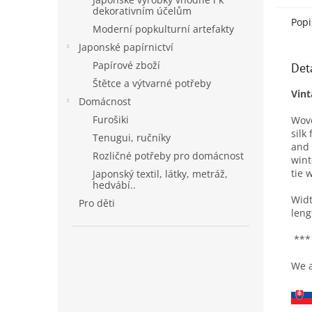
dekorativním účelům
Popi
Moderní popkulturní artefakty
Japonské papírnictví
Papírové zboží
Det
Štětce a výtvarné potřeby
Vint
Domácnost
Furošiki
Wove
silk
Tenugui, ručníky
and 
Rozličné potřeby pro domácnost
wint
tie 
Japonský textil, látky, metráž,
hedvábí..
Widt
Pro děti
leng
***
We a