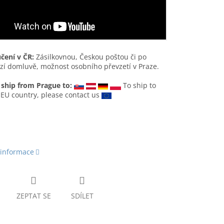
čení v ČR:
Zásilkovnou, Českou poštou či po
í domluvě, možnost osobního převzetí v Praze.
 ship from Prague to:
To ship to
EU country, please contact us
 informace
ZEPTAT SE
SDÍLET