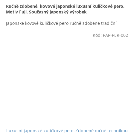
Ručně zdobené, kovové japonské luxusní kuličkové pero.
Motiv Fuji. Současný japonský výrobek
Japonské kovové kuličkové pero ručně zdobené tradiční
technikou makie. Značka Otsuji. Jak pero tak náplň vysoce
kvalitní. Velice dobře se s ním píše.
Vyrobeno v Yamanaka
Kód:
PAP-PER-002
onsen. D
élka:
14 cm,
váha:
33 g.
Náplní pera je značková C-
305 0,5 od firmy Ohto.
Náplň
OHTO Ceramic Roller Refill C-
305 (0,5 mm)
je špičkový, celosvětově oceňovaný produkt od
tradičního japonského výrobce
Ohto
Tato značka je známá
mnoha inovacemi v psacích potřebách.
Píše neuvěřitelně
hladce díky kuličce z karbidu křemíku (keramiky)
, která má
oproti běžným kovovým kuličkám unikátní vlastnosti.
Keramická kulička (SiC Ceramic Ball)
: Na rozdíl od
běžných kovových per je kulička v hrotu vyrobena z
ultra tvrdé keramiky s mikro-krátery na povrchu. Tyto
mikroskopické nerovnosti přirozeně zadržují inkoust a
zajišťují jeho plynulý, nepřerušovaný přenos na papír
bez vynechávání. Keramika je tvrdá jako diamant,
nedeformuje se a absolutně nerezaví.
Inkoust na vodní bázi (Water-based)
: Náplň využívá
Luxusní japonské kuličkové pero. Zdobené ručně technikou
tekutý inkoust, který se okamžitě vpíjí do papíru.