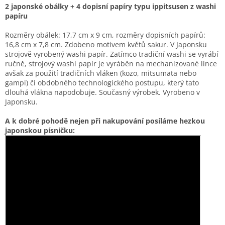
2 japonské obálky + 4 dopisní papíry typu ippitsusen z washi
papíru
Rozměry obálek: 17,7 cm x 9 cm, rozměry dopisních papírů:
16,8 cm x 7,8 cm. Zdobeno motivem květů sakur. V Japonsku
strojově vyrobený washi papír.
Zatímco tradiční washi se vyrábí
ručně, strojový washi papír je vyráběn na mechanizované lince
avšak za použití
tradičních vláken
(kozo, mitsumata nebo
gampi) či obdobného technologického postupu, který tato
dlouhá vlákna napodobuje.
Současný výrobek. Vyrobeno v
Japonsku.
A k dobré pohodě nejen při nakupování posíláme hezkou
japonskou písničku: