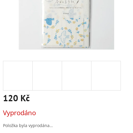
120 Kč
Měrná
Vyprodáno
cena:
Položka byla vyprodána…