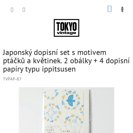
Přejít
NÁKUP
na
obsah
KOŠÍK
Japonský dopisní set s motivem
ptáčků a květinek. 2 obálky + 4 dopisní
papíry typu ippitsusen
TVPAP-87