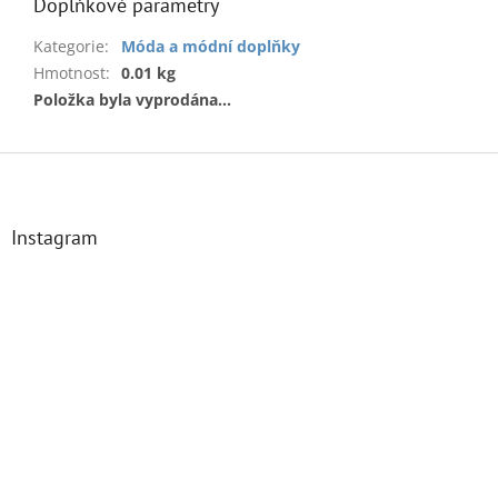
Doplňkové parametry
Kategorie
:
Móda a módní doplňky
Hmotnost
:
0.01 kg
Položka byla vyprodána…
Z
á
p
a
Instagram
t
í