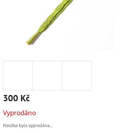
300 Kč
Měrná
Vyprodáno
cena:
Položka byla vyprodána…