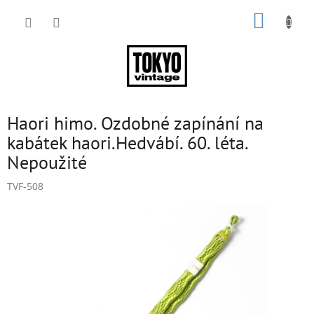
Přejít
NÁKUP
na
obsah
KOŠÍK
Haori himo. Ozdobné zapínání na
kabátek haori.Hedvábí. 60. léta.
Nepoužité
TVF-508