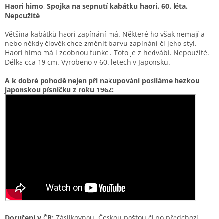
Haori himo. Spojka na sepnutí kabátku haori. 60. léta.
Nepoužité
Většina kabátků haori zapínání má. Některé ho však nemají a
nebo někdy člověk chce změnit barvu zapínání či jeho styl.
Haori himo má i zdobnou funkci. Toto je z hedvábí. Nepoužité.
Délka cca 19 cm. Vyrobeno v 60. letech v Japonsku.
A k dobré pohodě nejen při nakupování posíláme hezkou
japonskou písničku z roku 1962:
Doručení v ČR:
Zásilkovnou, Českou poštou či po předchozí