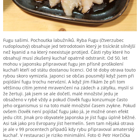
Fugu sašimi. Pochoutka labužníků. Ryba Fugu (čtverzubec
rudoploutvý) obsahuje jed tetrodotoxin který je tisíckrát silnější
než kyanid a na který neexistuje protijed. Části ryby které ho
obsahují musí zkušený kuchař opatrně odstranit. Od 50. let
mohou v Japonsku připravovat fugu jen přísně proškolení
kuchaři kteří od státu dostanou licenci. Od té doby otrava touto
rybou skoro vymizela. Japonci se občas pousmějí když jsem při
pojídání fugu trochu nervózní. A když jím říkám že při tom
většinou cítím jemné mravenčení na zádech a zátylku, myslí si
že žertuji. Jak jsem se ale dočetl, malé množství jedu je
obsaženo v rybě vždy a pokud člověk fugu konzumuje často
jeho organismus si na toto malé množství časem zvykne. Pokud
ovšem člověk není pojídač fugu jako já, je možné onen efekt
jedu cítit. Jinak pro obyvatele Japonska je jíst fugu úplně běžné.
Asi tak jako pro Evropany jíst hermelín. Sem tam nějaká otrava
je ale v 99 procentech případů kdy rybu připravoval amaterský
kuchař. V restauraci je riziko minimální. Foto © Petr Horčička