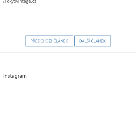
/Tokyovintage.cz
PŘEDCHOZÍ ČLÁNEK
DALŠÍ ČLÁNEK
Z
á
p
a
Instagram
t
í