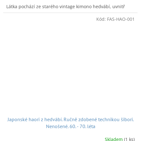
Látka pochází ze starého vintage kimono hedvábí, uvnitř
gumička. Na dvojité až trojité navléknutí do vlasů, na dvojité
až trojité zavázání. Nepoužitá. Současný výrobek.
Kód:
FAS-HAO-001
rozměr:
17 cm
šušu při natažení:
22 cm
A k dobré pohodě nejen při nakupování posíláme hezkou
japonskou
písničku:
Japonské haori z hedvábí. Ručně zdobené technikou šibori.
Nenošené. 60. - 70. léta
Doručení v ČR:
Zásilkovnou, Českou poštou či po předchozí
Skladem
(1 ks)
domluvě, možnost osobního v Náchodě