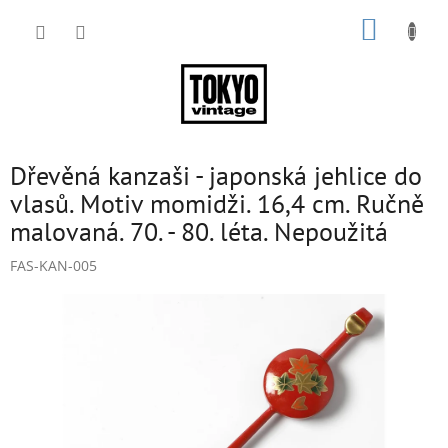
Přejít
NÁKUP
na
obsah
KOŠÍK
Dřevěná kanzaši - japonská jehlice do
vlasů. Motiv momidži. 16,4 cm. Ručně
malovaná. 70. - 80. léta. Nepoužitá
FAS-KAN-005