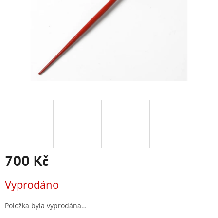
700 Kč
Měrná
Vyprodáno
cena:
Položka byla vyprodána…