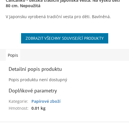
Čančanko - dětská tradiční japonská vesta. Na výšku dětí
80 cm. Nepoužitá
V Japonsku vyrobená tradiční vesta pro děti. Bavlněná.
Slušivá a hřejivá. Značka Osaka Maruju. Pro děti o výšce 80
cm. Vesta je vyrobená v Japonsku kolem roku 2000. Je
nepoužitá.
ZOBRAZIT VŠECHNY SOUVISEJÍCÍ PRODUKTY
A k dobré pohodě nejen při nakupování posíláme hezkou
pro děti natočenou japonskou písničku:
Popis
Detailní popis produktu
Popis produktu není dostupný
Doplňkové parametry
Kategorie
:
Papírové zboží
Hmotnost
:
0.01 kg
Z