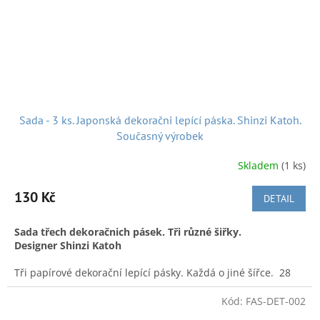
Sada - 3 ks. Japonská dekoračni lepící páska. Shinzi Katoh.
Současný výrobek
Skladem
(1 ks)
130 Kč
DETAIL
Sada třech dekoračnich pásek. Tři různé šiřky.
Designer Shinzi Katoh
Tři papírové dekorační lepící pásky. Každá o jiné šířce. 28
mm - 10 m, 15 mm - 10 m, 7 mm - 10 m. Designer Shinzi
Katoh pochází z města Kumamoto a během své pracovní
Kód:
FAS-DET-002
dráhy se podílel na tvorbě mnoha a mnoha tisíců výrobků.