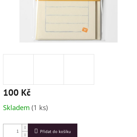
100 Kč
Měrná
Skladem
(1 ks)
cena:
Přidat do košíku