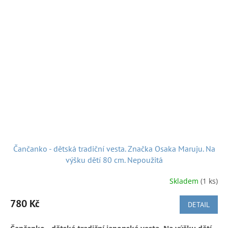
Vyrobeno v Japonsku.
A k dobré pohodě nejen při nakupování posíláme hezkou
japonskou písničku:
Čančanko - dětská tradiční vesta. Značka Osaka Maruju. Na
výšku dětí 80 cm. Nepoužitá
Doručení v ČR:
Zásilkovnou, Českou poštou či po předchozí
domluvě, možnost osobního předání v Náchodě
Skladem
(1 ks)
We also ship from
Czech to:
780 Kč
DETAIL
To ship to another EU country, please contact us