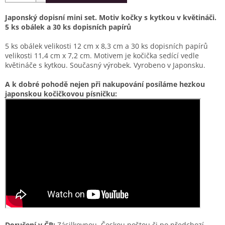
Japonský dopisní mini set.
Motiv kočky s kytkou v květináči.
5 ks obálek a 30 ks dopisních papírů
5 ks obálek velikosti 12 cm x 8,3 cm a 30 ks dopisních papírů
velikosti 11,4 cm x 7,2 cm. Motivem je kočička sedící vedle
květináče s kytkou. Současný výrobek. Vyrobeno v Japonsku.
A k dobré pohodě nejen při nakupování posíláme hezkou
japonskou kočičkovou písničku:
Doručení v ČR:
Zásilkovnou, Českou poštou či po předchozí