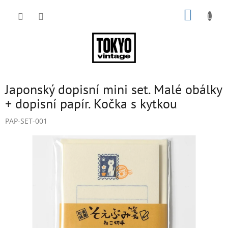
Přejít
NÁKUP
na
obsah
KOŠÍK
Japonský dopisní mini set. Malé obálky
+ dopisní papír. Kočka s kytkou
PAP-SET-001