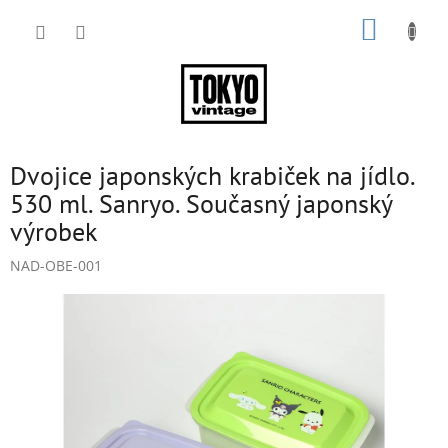
Přejít
NÁKUP
na
obsah
KOŠÍK
Dvojice japonských krabiček na jídlo.
530 ml. Sanryo. Současný japonský
výrobek
NAD-OBE-001