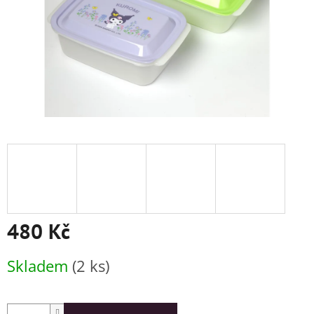
480 Kč
Měrná
Skladem
(2 ks)
cena: