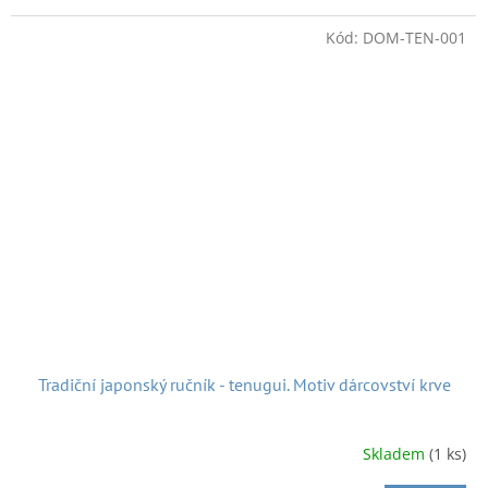
Počibukuro jsou obálky které se používají třeba na peníze či
psaní, tyto ovšem jsou nejmenšího formátu. Takže tak na
Kód:
DOM-TEN-001
mince či na nějaké legrační mini psaníčko. Současný
produkt. Vyrobeno v Japonsku.
rozměry:
6,2 cm x 3,8 cm
A k dobré pohodě nejen při nakupování posíláme hezkou
japonskou písničku:
Tradiční japonský ručník - tenugui. Motiv dárcovství krve
Skladem
(1 ks)